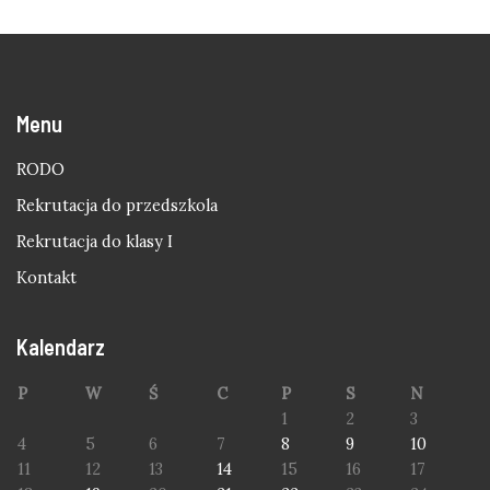
Menu
RODO
Rekrutacja do przedszkola
Rekrutacja do klasy I
Kontakt
Kalendarz
P
W
Ś
C
P
S
N
1
2
3
4
5
6
7
8
9
10
11
12
13
14
15
16
17