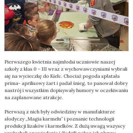
Pierwszego kwietnia najmłodsi uczniowie naszej
szkoły z klas 0 – III wraz z wychowawczyniami wybrali
się na wycieczkę do Kielc. Chociaż pogoda spłatała
prima- aprilisowy żart i padał śnieg, to panował dobry
nastrój i wszystkim dopisywały humory w oczekiwaniu
na zaplanowane atrakcje.
Pierwszą z nich były odwiedziny w manufakturze
słodyczy „Magia karmelu” i poznanie technologii
produkcji lizaków i karmelków. Z dużą uwagą wszyscy
wysłuchali opowiadania i śledzili pokaz jak płynny