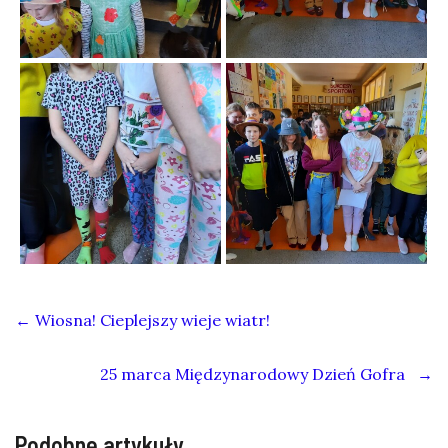
←
Wiosna! Cieplejszy wieje wiatr!
25 marca Międzynarodowy Dzień Gofra
→
Podobne artykuły