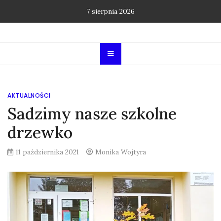
Skip
7 sierpnia 2026
to
content
AKTUALNOŚCI
Sadzimy nasze szkolne
drzewko
11 października 2021
Monika Wojtyra