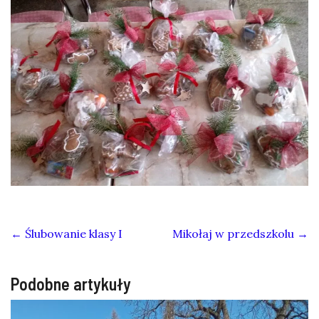
←
Ślubowanie klasy I
Mikołaj w przedszkolu
→
Podobne artykuły