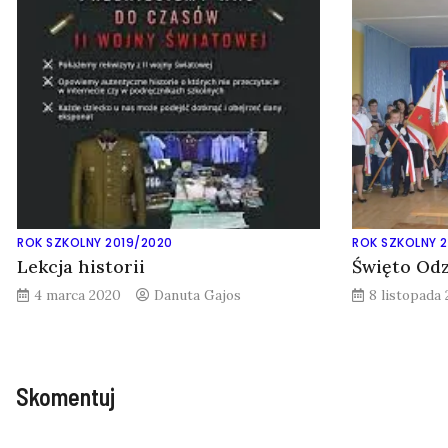
ROK SZKOLNY 2019/2020
ROK SZKOLNY 
Lekcja historii
Święto Odz
4 marca 2020
Danuta Gajos
8 listopada
Skomentuj