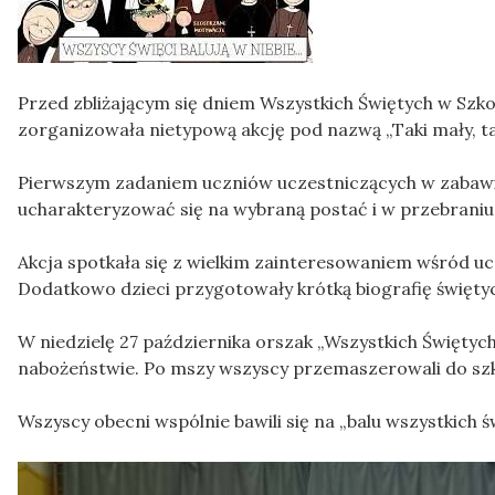
Przed zbliżającym się dniem Wszystkich Świętych w Szk
zorganizowała nietypową akcję pod nazwą „Taki mały, ta
Pierwszym zadaniem uczniów uczestniczących w zabawie
ucharakteryzować się na wybraną postać i w przebraniu 
Akcja spotkała się z wielkim zainteresowaniem wśród u
Dodatkowo dzieci przygotowały krótką biografię święty
W niedzielę 27 października orszak „Wszystkich Świętych
nabożeństwie. Po mszy wszyscy przemaszerowali do szk
Wszyscy obecni wspólnie bawili się na „balu wszystkich ś