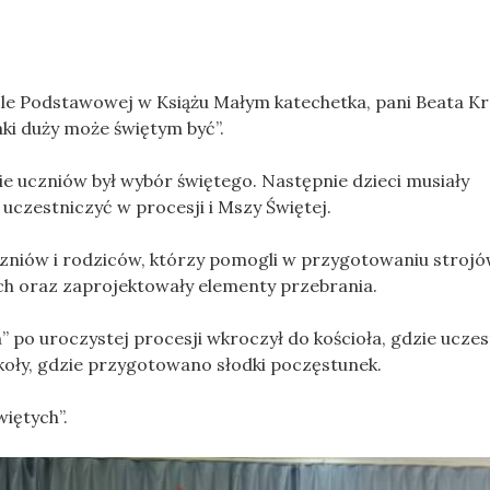
ole Podstawowej w Książu Małym katechetka, pani Beata K
ki duży może świętym być”.
 uczniów był wybór świętego. Następnie dzieci musiały
uczestniczyć w procesji i Mszy Świętej.
czniów i rodziców, którzy pomogli w przygotowaniu strojó
ch oraz zaprojektowały elementy przebrania.
” po uroczystej procesji wkroczył do kościoła, gdzie ucze
oły, gdzie przygotowano słodki poczęstunek.
więtych”.