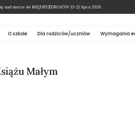
onię nad morze do MIĘDZYZDROJÓW 13-21 lipca 2026.
O szkole
Dla rodziców/uczniów
Wymagania e
Książu Małym