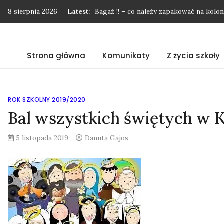
Skip
8 sierpnia 2026
Latest:
Bagaż !! – co należy zapakować na kol
to
Podziękowania nie mają końca…
content
Pożegnanie uczniów klasy 8
Strona główna
Komunikaty
Z życia szkoły
”Mój przyjaciel las”
Kolonie w Międzyzdrojach
ROK SZKOLNY 2019/2020
Bal wszystkich świętych w 
5 listopada 2019
Danuta Gajos