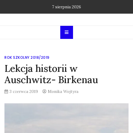
Skip
7 sierpnia 2026
to
content
ROK SZKOLNY 2018/2019
Lekcja historii w
Auschwitz- Birkenau
3 czerwca 2019
Monika Wojtyra