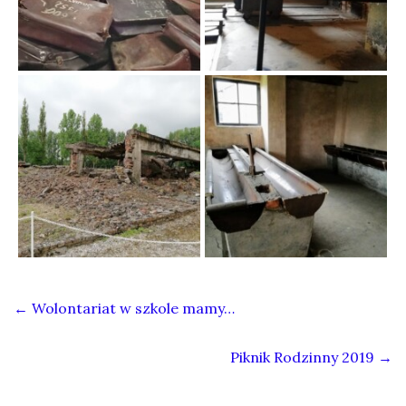
←
Wolontariat w szkole mamy…
Piknik Rodzinny 2019
→