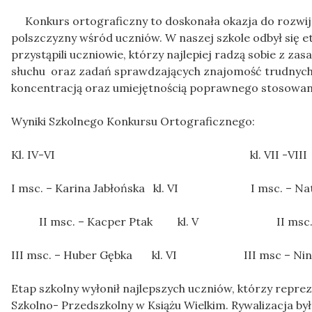
Konkurs ortograficzny to doskonała okazja do rozwij
polszczyzny wśród uczniów. W naszej szkole odbył się et
przystąpili uczniowie, którzy najlepiej radzą sobie z zas
słuchu oraz zadań sprawdzających znajomość trudnych w
koncentracją oraz umiejętnością poprawnego stosowani
Wyniki Szkolnego Konkursu Ortograficznego:
Kl. IV-VI kl. VII -VIII
I msc. – Karina Jabłońska kl. VI I msc. – Natali
II msc. – Kacper Ptak kl. V II msc. – Nata
III msc. – Huber Gębka kl. VI III msc – Nina Sęk,
Etap szkolny wyłonił najlepszych uczniów, którzy rep
Szkolno- Przedszkolny w Książu Wielkim. Rywalizacja 