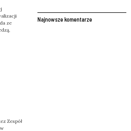
j
alizacji
Najnowsze komentarze
nda ze
edzą,
zez Zespół
ów