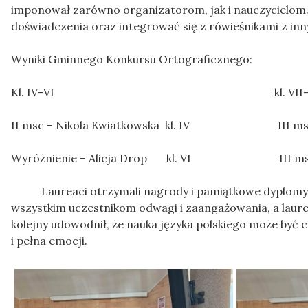
imponował zarówno organizatorom, jak i nauczycielom.
doświadczenia oraz integrować się z rówieśnikami z inn
Wyniki Gminnego Konkursu Ortograficznego:
Kl. IV-VI kl. VII-VI
II msc – Nikola Kwiatkowska kl. IV III msc. Na
Wyróżnienie – Alicja Drop kl. VI III msc. 
Laureaci otrzymali nagrody i pamiątkowe dyplomy z 
wszystkim uczestnikom odwagi i zaangażowania, a laur
kolejny udowodnił, że nauka języka polskiego może być 
i pełna emocji.