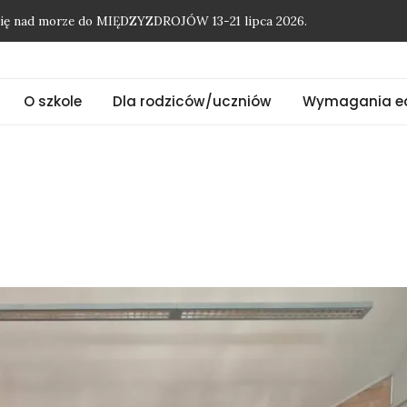
onię nad morze do MIĘDZYZDROJÓW 13-21 lipca 2026.
O szkole
Dla rodziców/uczniów
Wymagania e