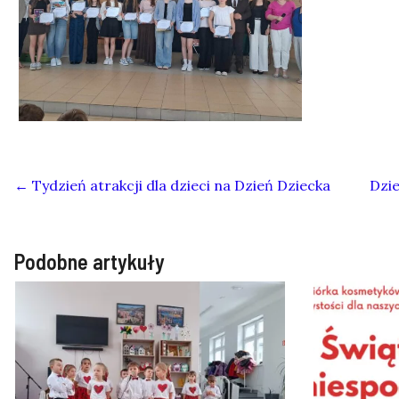
←
Tydzień atrakcji dla dzieci na Dzień Dziecka
Dzie
Podobne artykuły