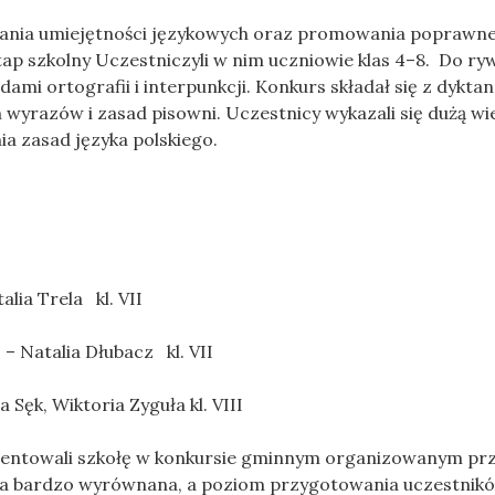
ania umiejętności językowych oraz promowania poprawne
ap szkolny Uczestniczyli w nim uczniowie klas 4–8. Do ryw
adami ortografii i interpunkcji. Konkurs składał się z dykta
yrazów i zasad pisowni. Uczestnicy wykazali się dużą wi
a zasad języka polskiego.
a Trela kl. VII
lia Dłubacz kl. VII
 Wiktoria Zyguła kl. VIII
rezentowali szkołę w konkursie gminnym organizowanym pr
była bardzo wyrównana, a poziom przygotowania uczestnik