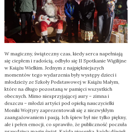
W magiczny, świąteczny czas, kiedy serca napełniają
się ciepłem i radością, odbyło się II Spotkanie Wigilijne
w Książu Wielkim. Jednym z najpiękniejszych
momentów tego wydarzenia były występy dzieci i
młodzieży ze Szkoły Podstawowej w Książu Małym,
które na długo pozostaną w pamięci wszystkich
obecnych. Mimo niesprzyjającej aury – zimna i
deszczu – młodzi artyści pod opieką nauczycielki
Moniki Wojtyry zaprezentowali się z niezwykłym
zaangażowaniem i pasją. Ich śpiew był nie tylko piękny,
ale i pełen emocji, co sprawiło, że publiczność poczuła
prawdziwą magię świąt. Każda piosenka, każdy dźwięk