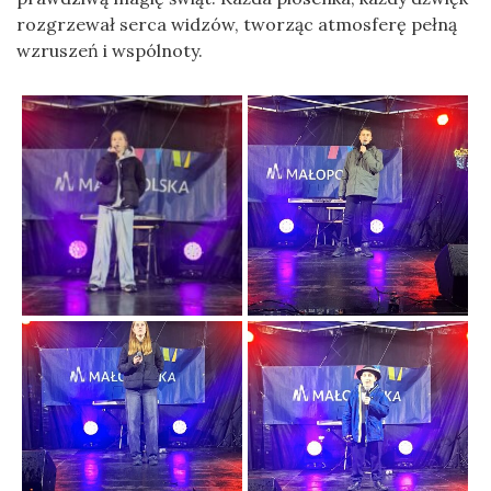
rozgrzewał serca widzów, tworząc atmosferę pełną
wzruszeń i wspólnoty.