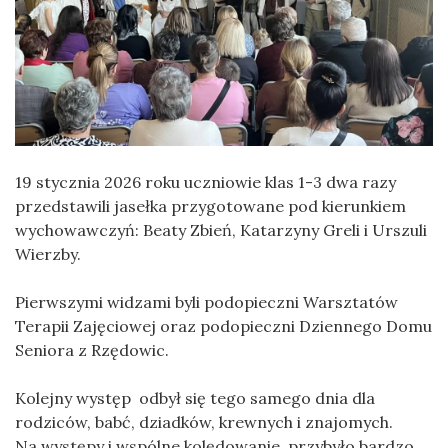
19 stycznia 2026 roku uczniowie klas 1-3 dwa razy
przedstawili jasełka przygotowane pod kierunkiem
wychowawczyń: Beaty Zbień, Katarzyny Greli i Urszuli
Wierzby.
Pierwszymi widzami byli podopieczni Warsztatów
Terapii Zajęciowej oraz podopieczni Dziennego Domu
Seniora z Rzędowic.
Kolejny występ odbył się tego samego dnia dla
rodziców, babć, dziadków, krewnych i znajomych.
Na występy i wspólne kolędowanie przybyło bardzo