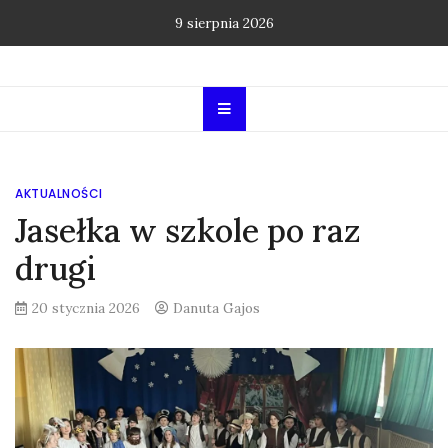
Skip
9 sierpnia 2026
to
content
AKTUALNOŚCI
Jasełka w szkole po raz
drugi
20 stycznia 2026
Danuta Gajos