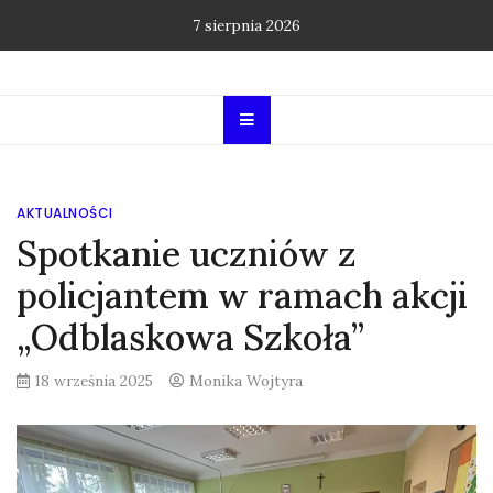
Skip
7 sierpnia 2026
to
content
AKTUALNOŚCI
Spotkanie uczniów z
policjantem w ramach akcji
„Odblaskowa Szkoła”
18 września 2025
Monika Wojtyra