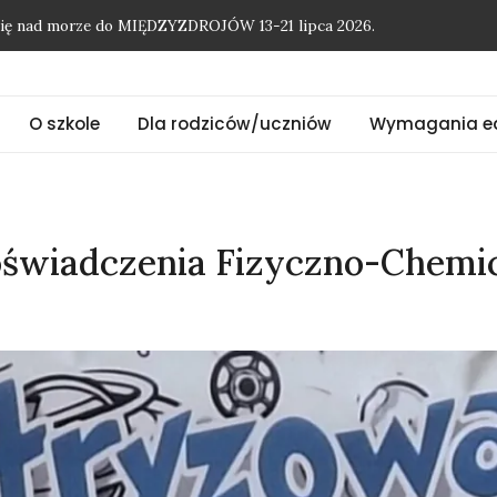
O szkole
Dla rodziców/uczniów
Wymagania e
onię nad morze do MIĘDZYZDROJÓW 13-21 lipca 2026.
oświadczenia Fizyczno-Chemi