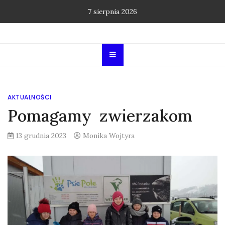
Skip
7 sierpnia 2026
to
content
AKTUALNOŚCI
Pomagamy zwierzakom
13 grudnia 2023
Monika Wojtyra