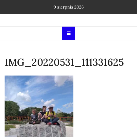
Skip
9 sierpnia 2026
to
content
IMG_20220531_111331625