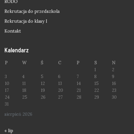
RODO
Rekrutacja do przedszkola
Rekrutacja do klasy I
Kontakt
Kalendarz
P
W
Ś
C
P
S
N
1
2
3
4
5
6
7
8
9
10
11
12
13
14
15
16
17
18
19
20
21
22
23
24
25
26
27
28
29
30
31
sierpień 2026
« lip