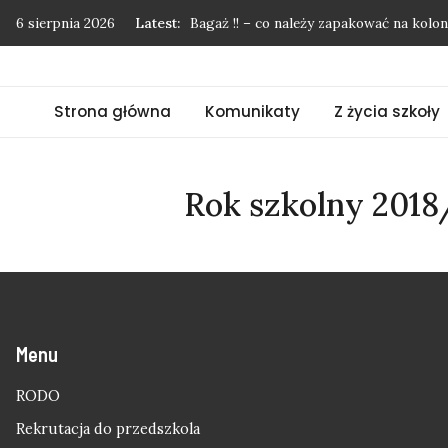
Skip
6 sierpnia 2026
Latest:
Bagaż !! – co należy zapakować na kol
to
Podziękowania nie mają końca…
content
Pożegnanie uczniów klasy 8
Strona główna
Komunikaty
Z życia szkoły
”Mój przyjaciel las”
Kolonie w Międzyzdrojach
Rok szkolny 2018
Menu
RODO
Rekrutacja do przedszkola