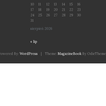
10
11
12
13
14
15
16
17
18
19
20
21
22
23
24
25
26
27
28
29
30
31
sierpień 2026
« lip
Powered By:
WordPress
|
Theme:
MagazineBook
By OdieTheme