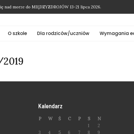
onię nad morze do MIĘDZYZDROJÓW 13-21 lipca 2026.
O szkole
Dla rodziców/uczniów
Wymagania e
/2019
Kalendarz
P
W
Ś
C
P
S
N
1
2
3
4
5
6
7
8
9