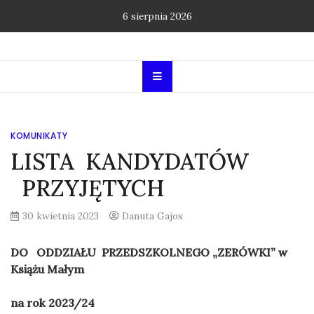
Skip
6 sierpnia 2026
to
content
KOMUNIKATY
LISTA KANDYDATÓW
PRZYJĘTYCH
30 kwietnia 2023
Danuta Gajos
DO ODDZIAŁU PRZEDSZKOLNEGO „ZERÓWKI” w
Książu Małym
na rok 2023/24