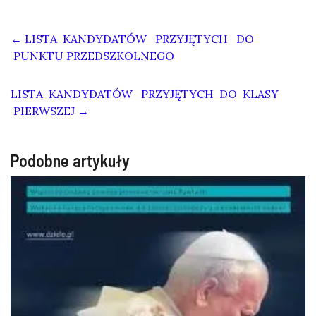
←
LISTA KANDYDATÓW PRZYJĘTYCH DO
PUNKTU PRZEDSZKOLNEGO
LISTA KANDYDATÓW PRZYJĘTYCH DO KLASY
PIERWSZEJ
→
Podobne artykuły