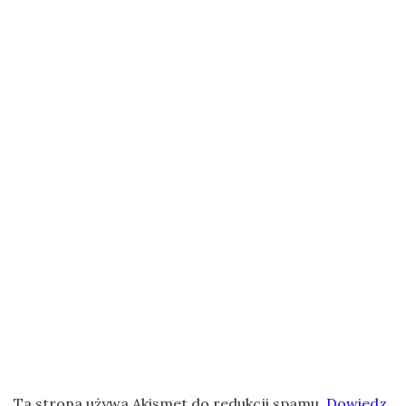
Ta strona używa Akismet do redukcji spamu.
Dowiedz