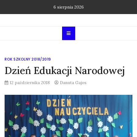
Skip
6 sierpnia 2026
to
content
ROK SZKOLNY 2018/2019
Dzień Edukacji Narodowej
12 października 2018
Danuta Gajos